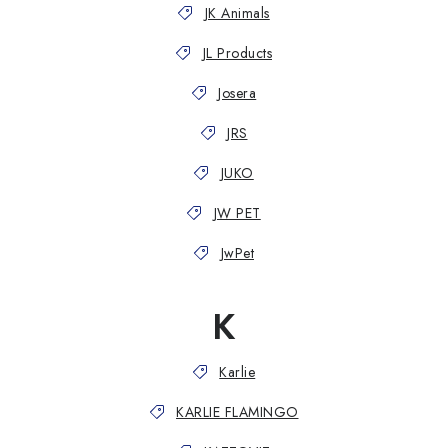
JK Animals
JL Products
Josera
JRS
JUKO
JW PET
JwPet
K
Karlie
KARLIE FLAMINGO