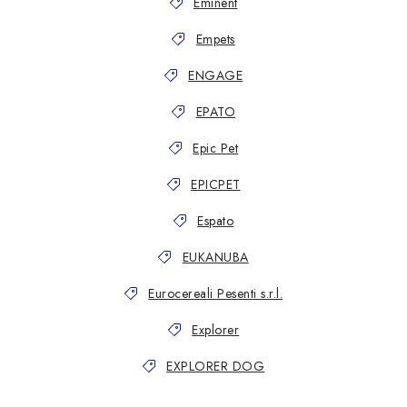
Eminent
Empets
ENGAGE
EPATO
Epic Pet
EPICPET
Espato
EUKANUBA
Eurocereali Pesenti s.r.l.
Explorer
EXPLORER DOG