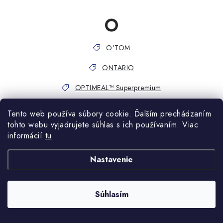
O
O'TOM
ONTARIO
OPTIMEAL™ Superpremium
Oralade
Tento web používa súbory cookie. Ďalším prechádzaním
tohto webu vyjadrujete súhlas s ich používaním. Viac
ORIJEN
informácií
tu
.
Orozyme
Nastavenie
Otifree
OTOM
Súhlasím