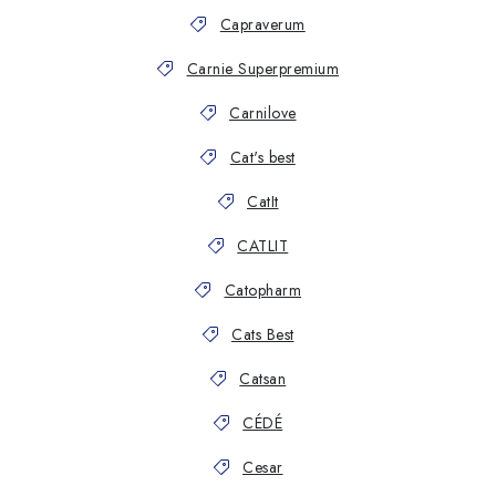
Capraverum
Carnie Superpremium
Carnilove
Cat's best
CatIt
CATLIT
Catopharm
Cats Best
Catsan
CÉDÉ
Cesar