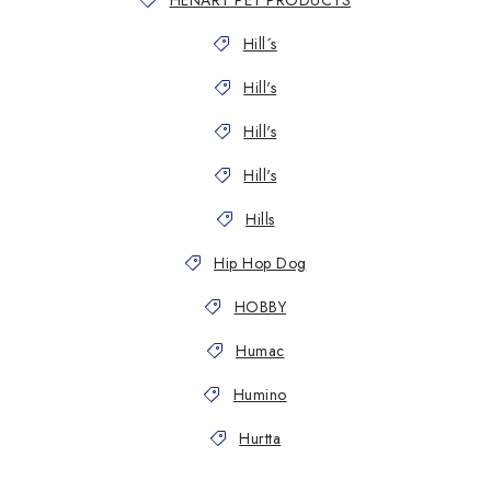
HENART PET PRODUCTS
Hill´s
Hill's
Hill's
Hill's
Hills
Hip Hop Dog
HOBBY
Humac
Humino
Hurtta