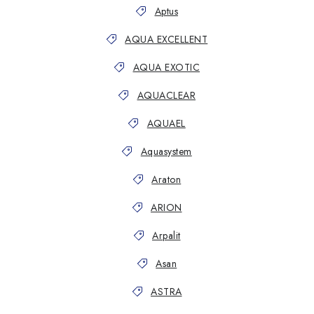
Aptus
AQUA EXCELLENT
AQUA EXOTIC
AQUACLEAR
AQUAEL
Aquasystem
Araton
ARION
Arpalit
Asan
ASTRA