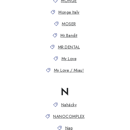
MONGE
Monge Italy
MOSER
Mr.Bandit
MR.DENTAL
My Love
My Love / Miau!
N
Nahácky
NANOCOMPLEX
Nap