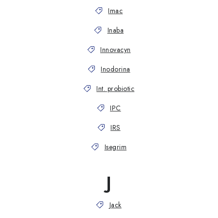
Imac
Inaba
Innovacyn
Inodorina
Int. probiotic
IPC
IRS
Isegrim
J
Jack