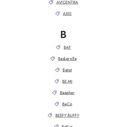
AVICENTRA
AXIS
B
BAF
Baskerville
Batist
BE-MI
Beaphar
BeCo
BEEFY BUFFY
BeFun