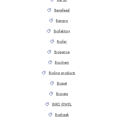
Benefeed
Benevo
Biofaktory
Biofer
Biogance
Biochem
Bioline products
Biopet
Bioveta
BIRD JEWEL
Bodreek