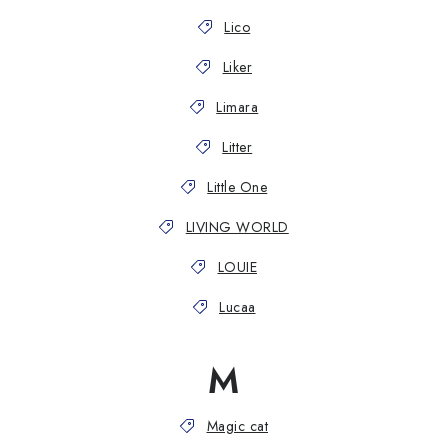
Lico
Liker
Limara
Litter
Little One
LIVING WORLD
LOUIE
Lucaa
M
Magic cat