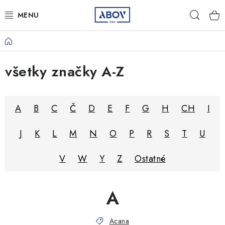
Prejsť
Hľad
na
obsah
Domov
PSY
všetky značky A-Z
MAČKY
MALÉ CICAVCE
A
B
C
Č
D
E
F
G
H
CH
I
VTÁKY
J
K
L
M
N
O
P
R
S
T
U
AQUA TERA
V
W
Y
Z
Ostatné
HOSPODÁRSKE ZVIERATÁ
A
AMBULANCIA
Acana