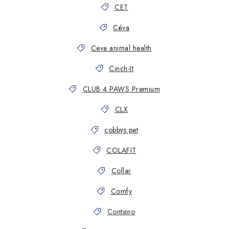
CET
Céva
Ceva animal health
Cinch-It
CLUB 4 PAWS Premium
CLX
cobbys pet
COLAFIT
Collar
Comfy
Contipro