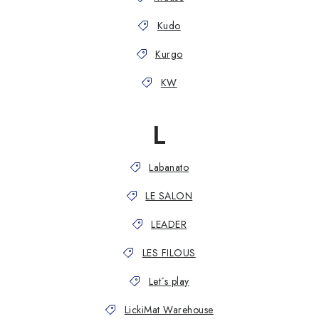
Kudo
Kurgo
KW
L
Labanato
LE SALON
LEADER
LES FILOUS
Let´s play
LickiMat Warehouse