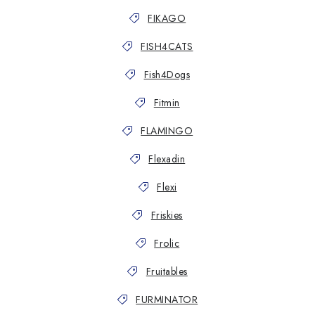
FIKAGO
FISH4CATS
Fish4Dogs
Fitmin
FLAMINGO
Flexadin
Flexi
Friskies
Frolic
Fruitables
FURMINATOR