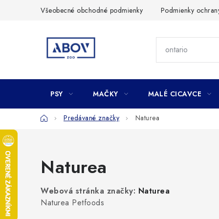
Prejsť
Všeobecné obchodné podmienky
Podmienky ochran
na
obsah
PSY
MAČKY
MALÉ CICAVCE
Domov
Predávané značky
Naturea
Naturea
Webová stránka značky:
Naturea
Naturea Petfoods