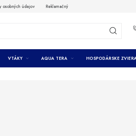
y osobných údajov
Reklamačný poriadok
Ako nakupovať
VTÁKY
AQUA TERA
HOSPODÁRSKE ZVIER