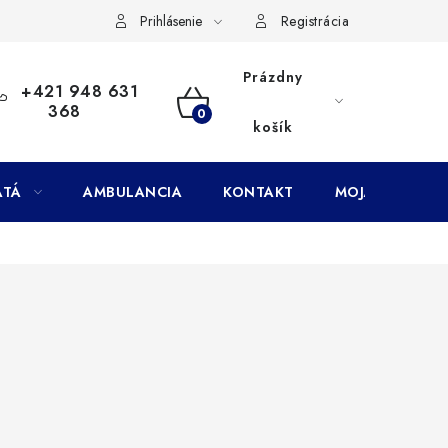
Doprava
Subory Cookies
Vernostný program AbovZoo
Prihlásenie
Registrácia
Prázdny
+421 948 631
368
NÁKUPNÝ
košík
KOŠÍK
ATÁ
AMBULANCIA
KONTAKT
MOJA OBJEDNÁ