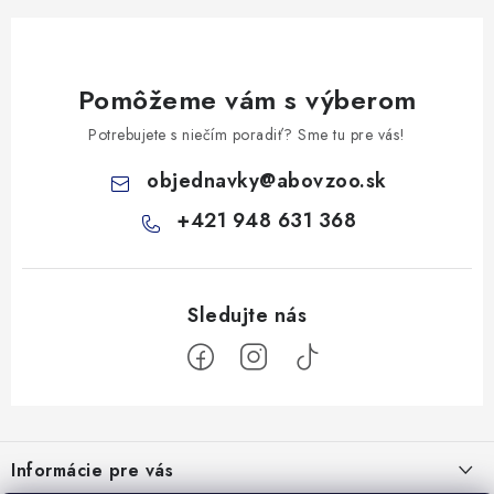
Pomôžeme vám s výberom
Potrebujete s niečím poradiť? Sme tu pre vás!
objednavky
@
abovzoo.sk
+421 948 631 368
Z
á
Informácie pre vás
p