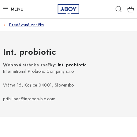
Prejsť
Hľad
na
obsah
Predávané značky
PSY
MAČKY
Int. probiotic
MALÉ CICAVCE
Webová stránka značky:
Int. probiotic
International Probiotic Company s.r.o.
VTÁKY
Vrátna 16, Košice 04001, Slovensko
AQUA TERA
pribilinec@inproco-bio.com
HOSPODÁRSKE ZVIERATÁ
AMBULANCIA