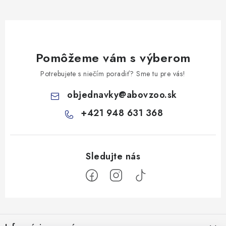
Pomôžeme vám s výberom
Potrebujete s niečím poradiť? Sme tu pre vás!
objednavky
@
abovzoo.sk
+421 948 631 368
Z
á