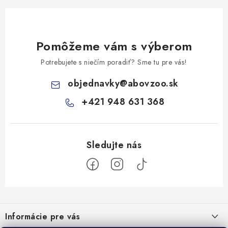
Pomôžeme vám s výberom
Potrebujete s niečím poradiť? Sme tu pre vás!
objednavky
@
abovzoo.sk
+421 948 631 368
Z
á
Informácie pre vás
p