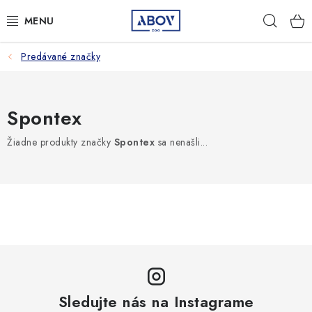
Prejsť
Hľad
na
obsah
Predávané značky
PSY
MAČKY
Spontex
MALÉ CICAVCE
Žiadne produkty značky
Spontex
sa nenašli...
VTÁKY
AQUA TERA
HOSPODÁRSKE ZVIERATÁ
AMBULANCIA
Sledujte nás na Instagrame