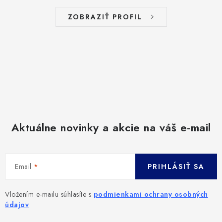
KONTAKT
ZOBRAZIŤ PROFIL
MOJA OBJEDNÁVKA
POISTENIE
ZNAČKY
Všeobecné obchodné podmienky
Podmienky ochrany osobných údajov
Reklamačný poriadok
Aktuálne novinky a akcie na váš e-mail
Ako nakupovať
Doprava
Subory Cookies
Vernostný program AbovZoo
Email
PRIHLÁSIŤ SA
Vložením e-mailu súhlasíte s
podmienkami ochrany osobných
údajov