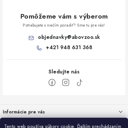
Pomôžeme vám s výberom
Potrebujete s niečím poradiť? Sme tu pre vás!
objednavky
@
abovzoo.sk
+421 948 631 368
Z
á
Informácie pre vás
p
ä
Všeobecné obchodné podmienky
Tento web používa súbory cookie. Ďalším prechádzaním
Prijímame online platby