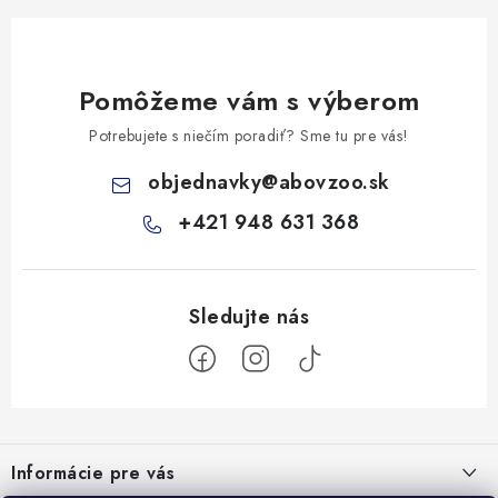
Pomôžeme vám s výberom
Potrebujete s niečím poradiť? Sme tu pre vás!
objednavky
@
abovzoo.sk
+421 948 631 368
Z
á
Informácie pre vás
p