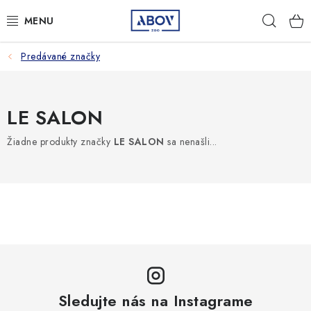
Prejsť
Hľad
na
obsah
Predávané značky
PSY
MAČKY
LE SALON
MALÉ CICAVCE
Žiadne produkty značky
LE SALON
sa nenašli...
VTÁKY
AQUA TERA
HOSPODÁRSKE ZVIERATÁ
AMBULANCIA
Sledujte nás na Instagrame