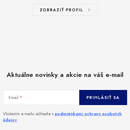
KONTAKT
ZOBRAZIŤ PROFIL
MOJA OBJEDNÁVKA
POISTENIE
ZNAČKY
Všeobecné obchodné podmienky
Podmienky ochrany osobných údajov
Reklamačný poriadok
Aktuálne novinky a akcie na váš e-mail
Ako nakupovať
Doprava
Subory Cookies
Vernostný program AbovZoo
Email
PRIHLÁSIŤ SA
Vložením e-mailu súhlasíte s
podmienkami ochrany osobných
údajov