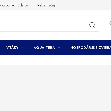
y osobných údajov
Reklamačný poriadok
Ako nakupovať
VTÁKY
AQUA TERA
HOSPODÁRSKE ZVIER