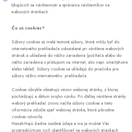
KONTAKT
týkajúcich sa návštevnosti a správania návštevníkov na
webových stránkach.
MOJA OBJEDNÁVKA
Čo sú cookies?
POISTENIE
Súbory cookies sú malé textové súbory, ktoré môžu byť do
ZNAČKY
internetového prehliadača odosielané pri návšteve webových
stránok a ukladané do vášho zariadenia (počítača alebo do
iného zariadenia s prístupom na internet, ako napr. smartphone
Všeobecné obchodné podmienky
alebo tablet). Súbory cookies sa ukladajú do priečinka pre
Podmienky ochrany osobných údajov
Reklamačný poriadok
súbory vášho internetového prehliadača.
Ako nakupovať
Doprava
Subory Cookies
Cookies obvykle obsahujú názov webovej stránky, z ktorej
Vernostný program AbovZoo
pochádzajú a dátum svojho vzniku. Pri ďalšej návšteve stránky
webový prehliadač znovu načíta súbory cookies a tieto
informácie odošle späť webovej stránke, ktorá pôvodne
cookies vytvorila.
Nezahŕňajú žiadne osobné údaje a nie je možné Vás
prostredníctvom nich identifikovať na webových stránkach