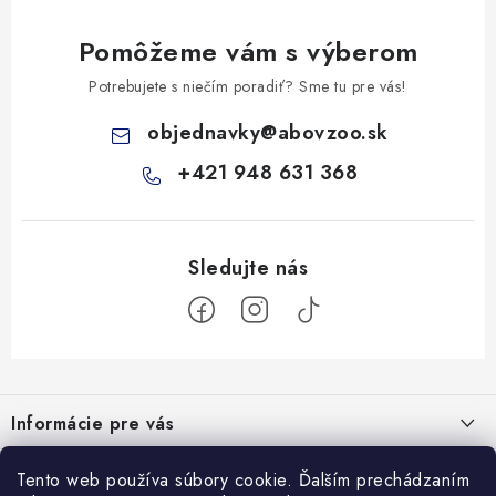
Pomôžeme vám s výberom
Potrebujete s niečím poradiť? Sme tu pre vás!
objednavky
@
abovzoo.sk
+421 948 631 368
Z
á
Informácie pre vás
p
ä
Všeobecné obchodné podmienky
Prijímame online platby
Tento web používa súbory cookie. Ďalším prechádzaním