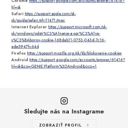
Chrome
https://support.google.com/accounts/answer/61416?
hl=sk
Safari
https://support.apple.com/sk-
sk/guide/safari/sfri11471/mac
Internet Explorer
https://support.microsoft.com/sk-
sk/windows/odstr%C3%A1nenie-a-spr%C3%A1va-
s%C3%BAborov-cookie-168dab11-0753-043d-7c16-
ede5947fc64d
Firefox
https://support.mozilla.org/sk/kb/blokovanie-cookies
Android
https://support.google.com/accounts/answer/61416?
hl=sk&co=GENIE.Platform%3DAndroid&oco=1
Sledujte nás na Instagrame
ZOBRAZIŤ PROFIL