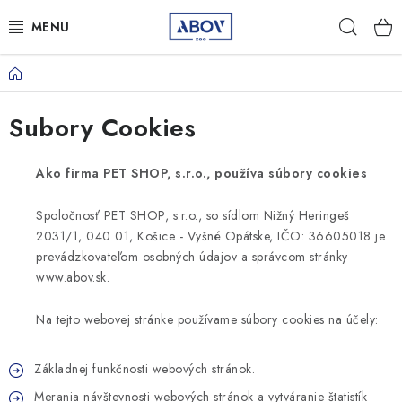
Prejsť
Hľad
na
obsah
Domov
PSY
Subory Cookies
MAČKY
MALÉ CICAVCE
Ako firma PET SHOP, s.r.o., používa súbory cookies
Spoločnosť PET SHOP, s.r.o., so sídlom Nižný Heringeš
VTÁKY
2031/1, 040 01, Košice - Vyšné Opátske, IČO: 36605018 je
prevádzkovateľom osobných údajov a správcom stránky
AQUA TERA
www.abov.sk.
HOSPODÁRSKE ZVIERATÁ
Na tejto webovej stránke používame súbory cookies na účely:
AMBULANCIA
Základnej funkčnosti webových stránok.
Merania návštevnosti webových stránok a vytváranie štatistík