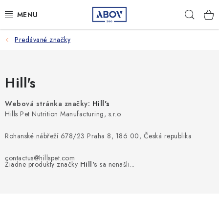
Prejsť
Hľad
na
obsah
Predávané značky
PSY
MAČKY
Hill's
MALÉ CICAVCE
Webová stránka značky:
Hill's
Hills Pet Nutrition Manufacturing, s.r.o.
VTÁKY
Rohanské nábřeží 678/23 Praha 8, 186 00, Česká republika
AQUA TERA
contactus@hillspet.com
Žiadne produkty značky
Hill's
sa nenašli...
HOSPODÁRSKE ZVIERATÁ
AMBULANCIA