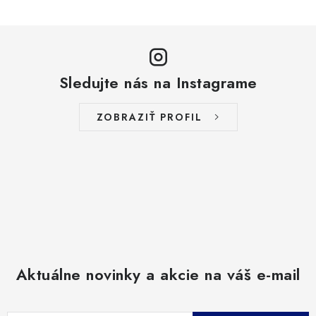
KONTAKT
MOJA OBJEDNÁVKA
POISTENIE
Sledujte nás na Instagrame
ZNAČKY
ZOBRAZIŤ PROFIL
Všeobecné obchodné podmienky
Podmienky ochrany osobných údajov
Reklamačný poriadok
Ako nakupovať
Doprava
Subory Cookies
Vernostný program AbovZoo
Aktuálne novinky a akcie na váš e-mail