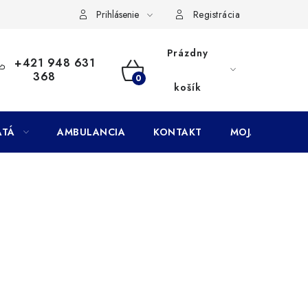
Doprava
Subory Cookies
Vernostný program AbovZoo
Prihlásenie
Registrácia
Prázdny
+421 948 631
368
NÁKUPNÝ
košík
KOŠÍK
ATÁ
AMBULANCIA
KONTAKT
MOJA OBJEDNÁ