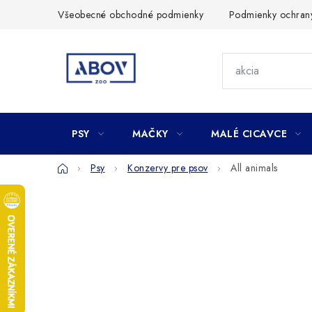
Prejsť
Všeobecné obchodné podmienky
Podmienky ochran
na
obsah
PSY
MAČKY
MALÉ CICAVCE
Domov
Psy
Konzervy pre psov
All animals