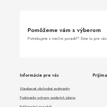
Pomôžeme vám s výberom
Potrebujete s niečím poradiť? Sme tu pre vás
Z
á
Informácie pre vás
Prijím
p
ä
Všeobecné obchodné podmienky
t
Podmienky ochrany osobných údajov
Reklamačný poriadok