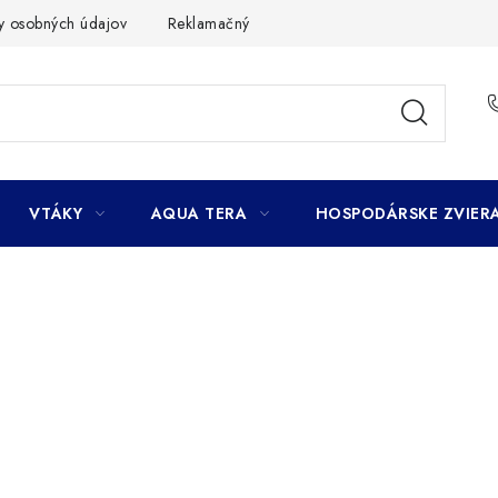
y osobných údajov
Reklamačný poriadok
Ako nakupovať
VTÁKY
AQUA TERA
HOSPODÁRSKE ZVIER