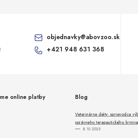
objednavky
@
abovzoo.sk
+421 948 631 368
!
ame online platby
Blog
Veterinárne diéty: sprievodca v
správneho terapeutického krmiv
8.10.2025