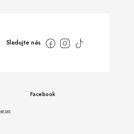
Facebook
ýberom
a