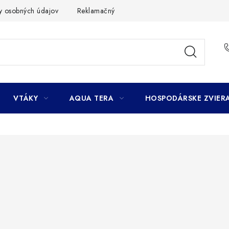
y osobných údajov
Reklamačný poriadok
Ako nakupovať
VTÁKY
AQUA TERA
HOSPODÁRSKE ZVIER