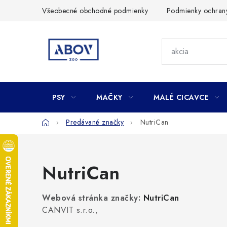
Prejsť
Všeobecné obchodné podmienky
Podmienky ochran
na
obsah
PSY
MAČKY
MALÉ CICAVCE
Domov
Predávané značky
NutriCan
NutriCan
Webová stránka značky:
NutriCan
CANVIT s.r.o.,