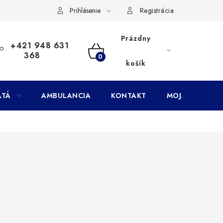
Doprava
Subory Cookies
Vernostný program AbovZoo
Prihlásenie
Registrácia
Prázdny
+421 948 631
368
NÁKUPNÝ
košík
KOŠÍK
ATÁ
AMBULANCIA
KONTAKT
MOJA OBJEDNÁ