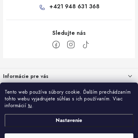
+421 948 631 368
Z
á
Informácie pre vás
p
ä
Všeobecné obchodné podmienky
Tento web používa súbory cookie. Ďalším prechádzaním
Prijímame online platby
t
tohto webu vyjadrujete súhlas s ich používaním. Viac
Podmienky ochrany osobných údajov
i
informácií
tu
.
Blog
e
Reklamačný poriadok
Veterinárne diéty: sprievodca výberom správneho terapeutického
Nastavenie
Facebook
Ako nakupovať
krmiva
8.10.2025
Doprava