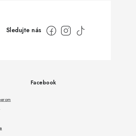
Facebook
ýberom
a
a