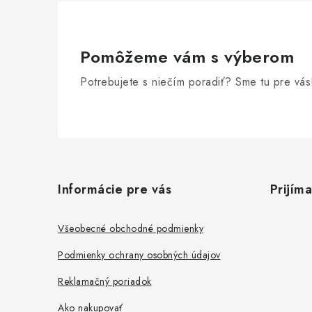
Pomôžeme vám s výberom
Potrebujete s niečím poradiť? Sme tu pre vás
Z
á
Informácie pre vás
Prijím
p
ä
Všeobecné obchodné podmienky
t
Podmienky ochrany osobných údajov
i
Reklamačný poriadok
e
Ako nakupovať