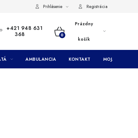
Doprava
Subory Cookies
Vernostný program AbovZoo
Prihlásenie
Registrácia
Prázdny
+421 948 631
368
NÁKUPNÝ
košík
KOŠÍK
ATÁ
AMBULANCIA
KONTAKT
MOJA OBJEDNÁ