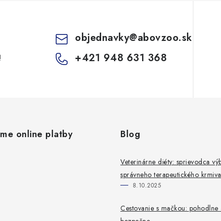
objednavky
@
abovzoo.sk
+421 948 631 368
!
ame online platby
Blog
Veterinárne diéty: sprievodca v
správneho terapeutického krmiv
8.10.2025
Cestovanie s mačkou: pohodlne 
bezpečne