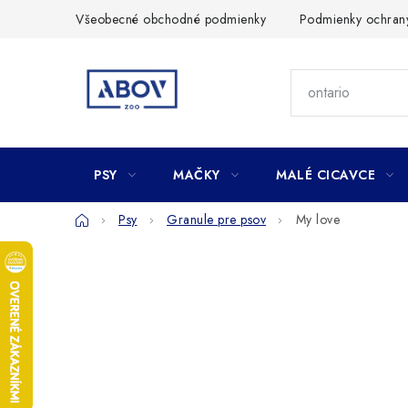
Prejsť
Všeobecné obchodné podmienky
Podmienky ochran
na
obsah
PSY
MAČKY
MALÉ CICAVCE
Domov
Psy
Granule pre psov
My love