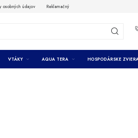
y osobných údajov
Reklamačný poriadok
Ako nakupovať
VTÁKY
AQUA TERA
HOSPODÁRSKE ZVIER