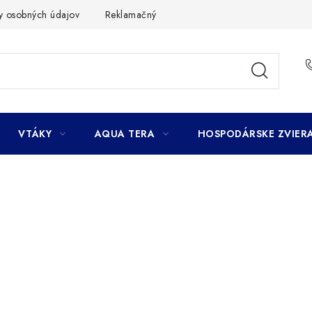
y osobných údajov
Reklamačný poriadok
Ako nakupovať
VTÁKY
AQUA TERA
HOSPODÁRSKE ZVIER