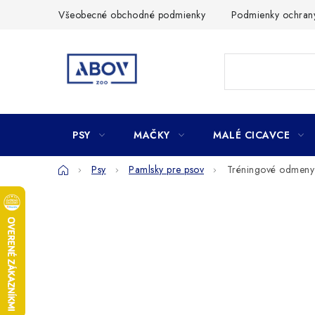
Prejsť
Všeobecné obchodné podmienky
Podmienky ochran
na
obsah
PSY
MAČKY
MALÉ CICAVCE
Domov
Psy
Pamlsky pre psov
Tréningové odmeny