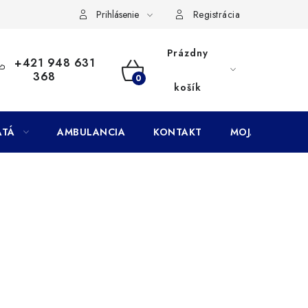
Doprava
Subory Cookies
Vernostný program AbovZoo
Prihlásenie
Registrácia
Prázdny
+421 948 631
368
NÁKUPNÝ
košík
KOŠÍK
ATÁ
AMBULANCIA
KONTAKT
MOJA OBJEDNÁ