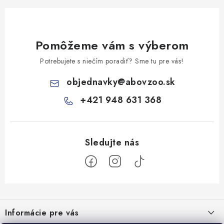
Pomôžeme vám s výberom
Potrebujete s niečím poradiť? Sme tu pre vás!
objednavky
@
abovzoo.sk
+421 948 631 368
Z
á
Informácie pre vás
p