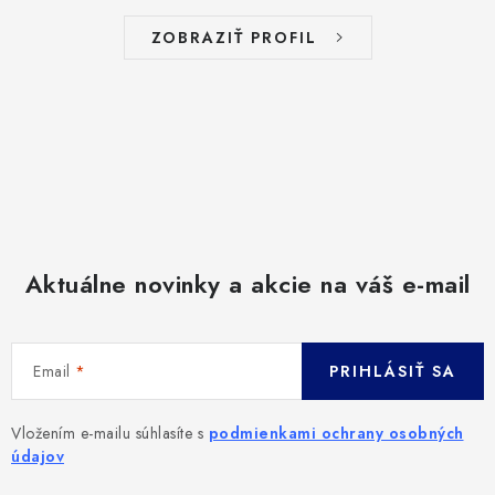
KONTAKT
ZOBRAZIŤ PROFIL
MOJA OBJEDNÁVKA
POISTENIE
ZNAČKY
Všeobecné obchodné podmienky
Podmienky ochrany osobných údajov
Reklamačný poriadok
Aktuálne novinky a akcie na váš e-mail
Ako nakupovať
Doprava
Subory Cookies
Vernostný program AbovZoo
Email
PRIHLÁSIŤ SA
Vložením e-mailu súhlasíte s
podmienkami ochrany osobných
údajov