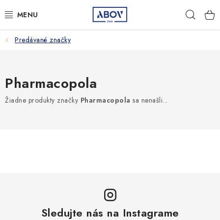
Prejsť
Hľad
na
obsah
Predávané značky
PSY
MAČKY
Pharmacopola
MALÉ CICAVCE
Žiadne produkty značky
Pharmacopola
sa nenašli...
VTÁKY
AQUA TERA
HOSPODÁRSKE ZVIERATÁ
AMBULANCIA
Sledujte nás na Instagrame