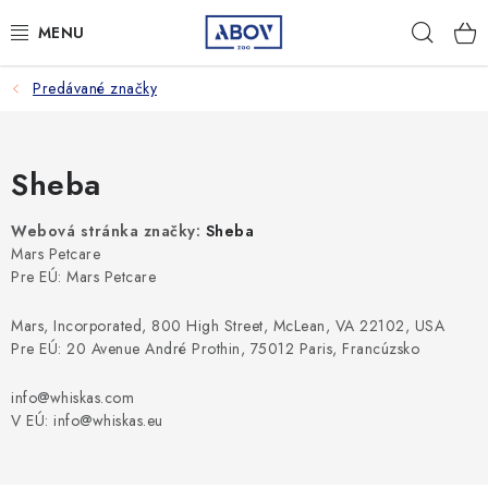
Prejsť
Hľad
na
obsah
Predávané značky
PSY
MAČKY
Sheba
MALÉ CICAVCE
Webová stránka značky:
Sheba
Mars Petcare
VTÁKY
Pre EÚ: Mars Petcare
AQUA TERA
Mars, Incorporated, 800 High Street, McLean, VA 22102, USA
Pre EÚ: 20 Avenue André Prothin, 75012 Paris, Francúzsko
HOSPODÁRSKE ZVIERATÁ
info@whiskas.com
V EÚ: info@whiskas.eu
AMBULANCIA