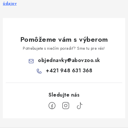
údajov
Pomôžeme vám s výberom
Potrebujete s niečím poradiť? Sme tu pre vás!
objednavky
@
abovzoo.sk
+421 948 631 368
Z