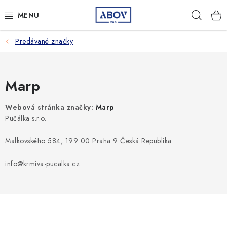
Prejsť
Hľad
na
obsah
Predávané značky
PSY
MAČKY
Marp
MALÉ CICAVCE
Webová stránka značky:
Marp
Pučálka s.r.o.
VTÁKY
Malkovského 584, 199 00 Praha 9 Česká Republika
AQUA TERA
info@krmiva-pucalka.cz
HOSPODÁRSKE ZVIERATÁ
AMBULANCIA