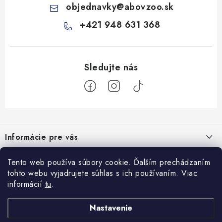
objednavky
@
abovzoo.sk
+421 948 631 368
Z
á
Informácie pre vás
p
ä
Všeobecné obchodné podmienky
Prijímame online platby
Tento web používa súbory cookie. Ďalším prechádzaním
t
tohto webu vyjadrujete súhlas s ich používaním. Viac
Podmienky ochrany osobných údajov
i
informácií
tu
.
Blog
e
Reklamačný poriadok
Veterinárne diéty: sprievodca výberom správneho terapeutického
Nastavenie
Facebook
Ako nakupovať
krmiva