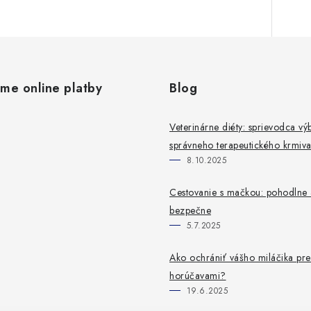
ame online platby
Blog
Veterinárne diéty: sprievodca v
správneho terapeutického krmiv
8.10.2025
Cestovanie s mačkou: pohodlne 
bezpečne
5.7.2025
Ako ochrániť vášho miláčika pre
horúčavami?
19.6.2025