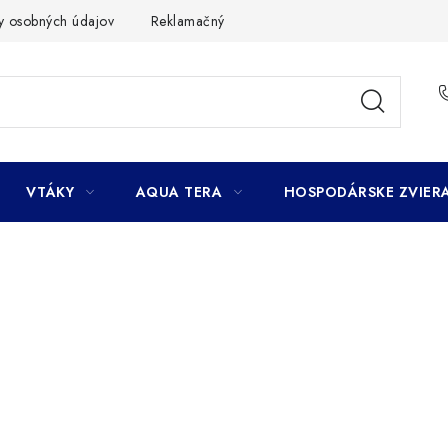
y osobných údajov
Reklamačný poriadok
Ako nakupovať
VTÁKY
AQUA TERA
HOSPODÁRSKE ZVIER