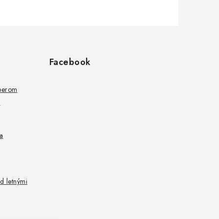
Facebook
ýberom
a
a
d letnými