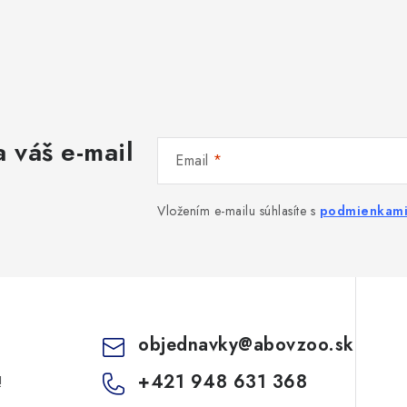
 váš e-mail
Email
Vložením e-mailu súhlasíte s
podmienkami
objednavky
@
abovzoo.sk
+421 948 631 368
!