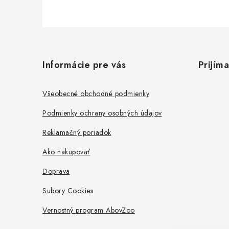
Z
á
Informácie pre vás
Prijím
p
ä
Všeobecné obchodné podmienky
t
Podmienky ochrany osobných údajov
i
Reklamačný poriadok
e
Ako nakupovať
Doprava
Subory Cookies
Vernostný program AbovZoo