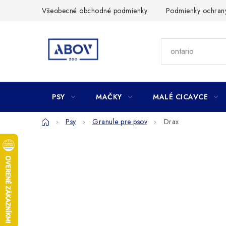
Prejsť
Všeobecné obchodné podmienky
Podmienky ochran
na
obsah
PSY
MAČKY
MALÉ CICAVCE
Domov
Psy
Granule pre psov
Drax