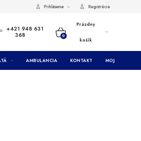
Doprava
Subory Cookies
Vernostný program AbovZoo
Prihlásenie
Registrácia
Prázdny
+421 948 631
368
NÁKUPNÝ
košík
KOŠÍK
ATÁ
AMBULANCIA
KONTAKT
MOJA OBJEDNÁ