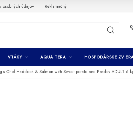
y osobných údajov
Reklamačný poriadok
Ako nakupovať
VTÁKY
AQUA TERA
HOSPODÁRSKE ZVIER
g’s Chef Haddock & Salmon with Sweet potato and Parsley ADULT 6 k