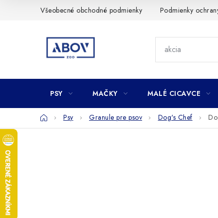
Prejsť
Všeobecné obchodné podmienky
Podmienky ochran
na
obsah
PSY
MAČKY
MALÉ CICAVCE
Domov
Psy
Granule pre psov
Dog's Chef
Do