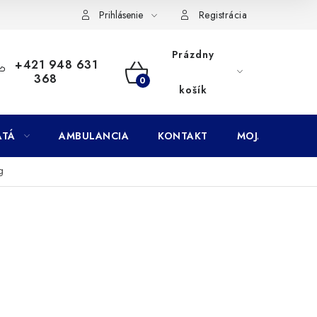
Doprava
Subory Cookies
Vernostný program AbovZoo
Prihlásenie
Registrácia
Prázdny
+421 948 631
368
NÁKUPNÝ
košík
KOŠÍK
ATÁ
AMBULANCIA
KONTAKT
MOJA OBJEDNÁ
g