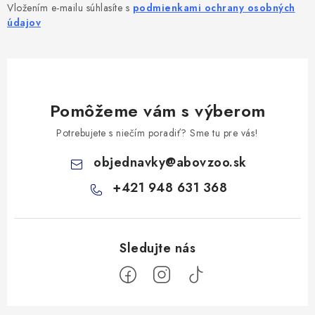
Vložením e-mailu súhlasíte s
podmienkami ochrany osobných
údajov
Pomôžeme vám s výberom
Potrebujete s niečím poradiť? Sme tu pre vás!
objednavky
@
abovzoo.sk
+421 948 631 368
Z