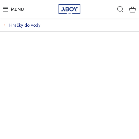
Prejsť
Hľad
na
obsah
Hračky do vody
PSY
MAČKY
MALÉ CICAVCE
VTÁKY
AQUA TERA
HOSPODÁRSKE ZVIERATÁ
AMBULANCIA