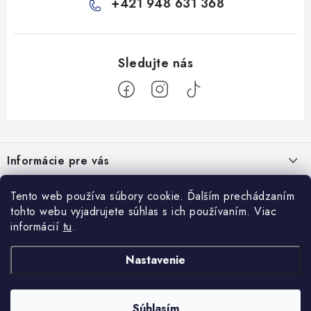
+421 948 631 368
Z
á
Informácie pre vás
p
ä
Všeobecné obchodné podmienky
Prijímame online platby
Tento web používa súbory cookie. Ďalším prechádzaním
t
tohto webu vyjadrujete súhlas s ich používaním. Viac
Podmienky ochrany osobných údajov
i
informácií
tu
.
Blog
e
Reklamačný poriadok
Veterinárne diéty: sprievodca výberom správneho terapeutického
Nastavenie
Facebook
Ako nakupovať
krmiva
8.10.2025
Doprava
Súhlasím
Copyright 2026
AbovZOO
. Všetky práva vyhradené.