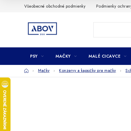
Prejsť
Všeobecné obchodné podmienky
Podmienky ochran
na
obsah
PSY
MAČKY
MALÉ CICAVCE
Domov
Mačky
Konzervy a kapsičky pre mačky
Sc