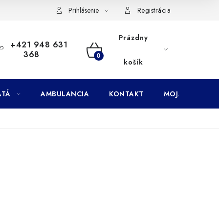
Doprava
Subory Cookies
Vernostný program AbovZoo
Prihlásenie
Registrácia
Prázdny
+421 948 631
368
NÁKUPNÝ
košík
KOŠÍK
ATÁ
AMBULANCIA
KONTAKT
MOJA OBJEDNÁ