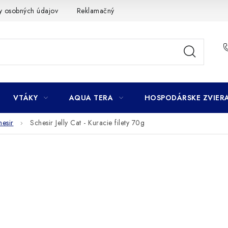
y osobných údajov
Reklamačný poriadok
Ako nakupovať
VTÁKY
AQUA TERA
HOSPODÁRSKE ZVIER
hesir
Schesir Jelly Cat - Kuracie filety 70g