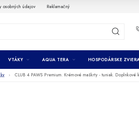
y osobných údajov
Reklamačný poriadok
Ako nakupovať
VTÁKY
AQUA TERA
HOSPODÁRSKE ZVIER
čky
CLUB 4 PAWS Premium. Krémové maškrty - tuniak. Doplnkové k