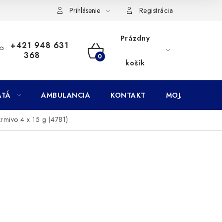
Doprava
Subory Cookies
Vernostný program AbovZoo
Prihlásenie
Registrácia
Prázdny
+421 948 631
368
NÁKUPNÝ
košík
KOŠÍK
ATÁ
AMBULANCIA
KONTAKT
MOJA OBJEDNÁ
rmivo 4 x 15 g (4781)