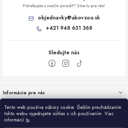
Potrebujete s niečím poradiť? Sme tu pre vás!
objednavky
@
abovzoo.sk
+421 948 631 368
Z
á
Informácie pre vás
p
ä
Všeobecné obchodné podmienky
Prijímame online platby
Tento web používa súbory cookie. Ďalším prechádzaním
t
tohto webu vyjadrujete súhlas s ich používaním. Viac
Podmienky ochrany osobných údajov
i
informácií
tu
.
Blog
e
Reklamačný poriadok