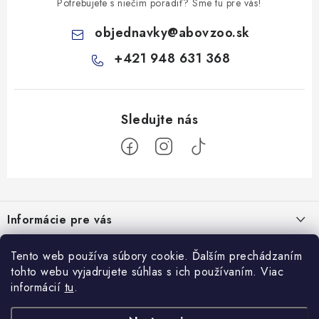
Potrebujete s niečím poradiť? Sme tu pre vás!
objednavky
@
abovzoo.sk
+421 948 631 368
Z
á
Informácie pre vás
p
ä
Všeobecné obchodné podmienky
Prijímame online platby
Tento web používa súbory cookie. Ďalším prechádzaním
t
tohto webu vyjadrujete súhlas s ich používaním. Viac
Podmienky ochrany osobných údajov
i
informácií
tu
.
Blog
e
Reklamačný poriadok