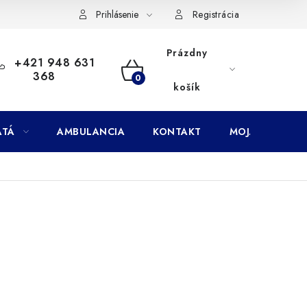
Doprava
Subory Cookies
Vernostný program AbovZoo
Prihlásenie
Registrácia
Prázdny
+421 948 631
368
NÁKUPNÝ
košík
KOŠÍK
ATÁ
AMBULANCIA
KONTAKT
MOJA OBJEDNÁ