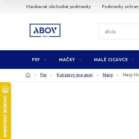
Prejsť
Všeobecné obchodné podmienky
Podmienky ochran
na
obsah
PSY
MAČKY
MALÉ CICAVCE
Domov
Psy
Konzervy pre psov
Marp
Marp Ho