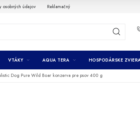
y osobných údajov
Reklamačný poriadok
Ako nakupovať
VTÁKY
AQUA TERA
HOSPODÁRSKE ZVIER
listic Dog Pure Wild Boar konzerva pre psov 400 g