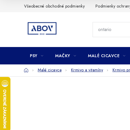
Prejsť
Všeobecné obchodné podmienky
Podmienky ochran
na
obsah
PSY
MAČKY
MALÉ CICAVCE
Domov
Malé cicavce
Krmivo a vitamíny
Krmivo p