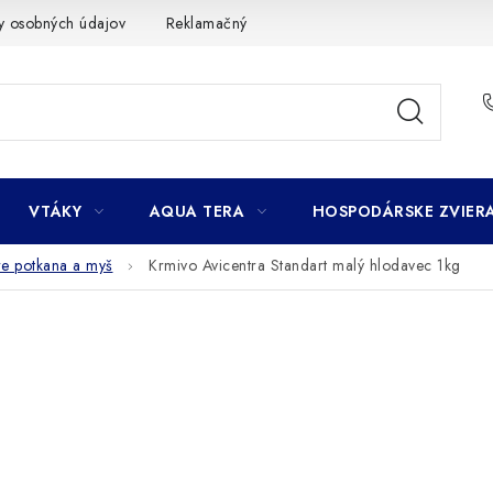
y osobných údajov
Reklamačný poriadok
Ako nakupovať
VTÁKY
AQUA TERA
HOSPODÁRSKE ZVIER
re potkana a myš
Krmivo Avicentra Standart malý hlodavec 1kg