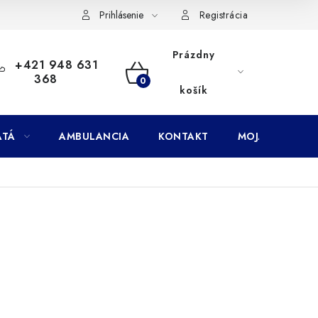
Doprava
Subory Cookies
Vernostný program AbovZoo
Prihlásenie
Registrácia
Prázdny
+421 948 631
368
NÁKUPNÝ
košík
KOŠÍK
ATÁ
AMBULANCIA
KONTAKT
MOJA OBJEDNÁ