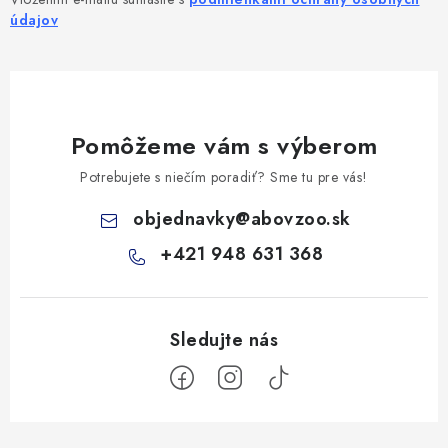
údajov
Pomôžeme vám s výberom
Potrebujete s niečím poradiť? Sme tu pre vás!
objednavky
@
abovzoo.sk
+421 948 631 368
Z