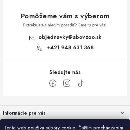
Pomôžeme vám s výberom
Potrebujete s niečím poradiť? Sme tu pre vás!
objednavky
@
abovzoo.sk
+421 948 631 368
Z
á
Informácie pre vás
p
ä
Všeobecné obchodné podmienky
Tento web používa súbory cookie. Ďalším prechádzaním
Prijímame online platby