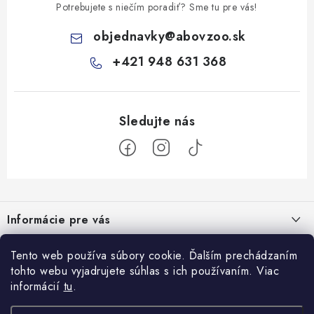
Potrebujete s niečím poradiť? Sme tu pre vás!
objednavky
@
abovzoo.sk
+421 948 631 368
Z
á
Informácie pre vás
p
ä
Všeobecné obchodné podmienky
Tento web používa súbory cookie. Ďalším prechádzaním
Prijímame online platby
t
tohto webu vyjadrujete súhlas s ich používaním. Viac
Podmienky ochrany osobných údajov
i
informácií
tu
.
Blog
e
Reklamačný poriadok