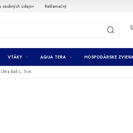
y osobných údajov
Reklamačný poriadok
Ako nakupovať
VTÁKY
AQUA TERA
HOSPODÁRSKE ZVIER
 Ultra Ball L, 7cm