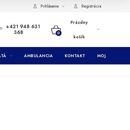
Doprava
Subory Cookies
Vernostný program AbovZoo
Prihlásenie
Registrácia
Prázdny
+421 948 631
368
NÁKUPNÝ
košík
KOŠÍK
ATÁ
AMBULANCIA
KONTAKT
MOJA OBJEDNÁ