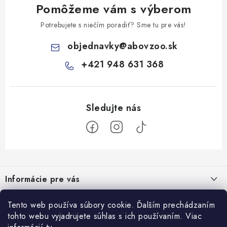
Pomôžeme vám s výberom
Potrebujete s niečím poradiť? Sme tu pre vás!
objednavky
@
abovzoo.sk
+421 948 631 368
Z
á
Informácie pre vás
p
ä
Všeobecné obchodné podmienky
Prijímame online platby
Tento web používa súbory cookie. Ďalším prechádzaním
t
tohto webu vyjadrujete súhlas s ich používaním. Viac
Podmienky ochrany osobných údajov
i