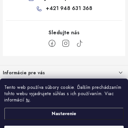
+421 948 631 368
Z
á
Informácie pre vás
p
ä
Všeobecné obchodné podmienky
Tento web používa súbory cookie. Ďalším prechádzaním
Prijímame online platby
t
tohto webu vyjadrujete súhlas s ich používaním. Viac
Podmienky ochrany osobných údajov
i
informácií
tu
.
Blog
e
Reklamačný poriadok
Veterinárne diéty: sprievodca výberom správneho terapeutického
Nastavenie
Facebook
Ako nakupovať
krmiva
8.10.2025
Doprava