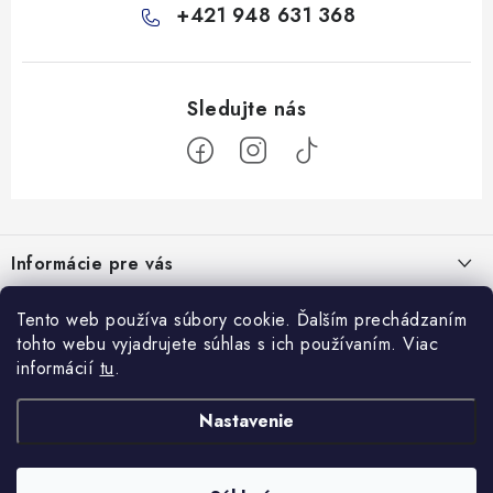
+421 948 631 368
Z
á
Informácie pre vás
p
ä
Všeobecné obchodné podmienky
Tento web používa súbory cookie. Ďalším prechádzaním
Prijímame online platby
t
tohto webu vyjadrujete súhlas s ich používaním. Viac
Podmienky ochrany osobných údajov
i
informácií
tu
.
Blog
e
Reklamačný poriadok
Veterinárne diéty: sprievodca výberom správneho terapeutického
Nastavenie
Facebook
Ako nakupovať
krmiva
8.10.2025
Doprava