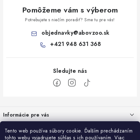
Pomôžeme vám s výberom
Potrebujete s niečím poradiť? Sme tu pre vás!
objednavky
@
abovzoo.sk
+421 948 631 368
Z
á
Informácie pre vás
p
ä
Všeobecné obchodné podmienky
Prijímame online platby
Tento web používa súbory cookie. Ďalším prechádzaním
t
tohto webu vyjadrujete súhlas s ich používaním. Viac
Podmienky ochrany osobných údajov