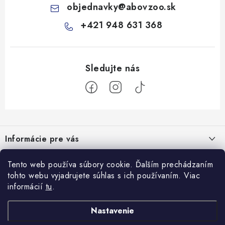
objednavky
@
abovzoo.sk
+421 948 631 368
Z
á
Informácie pre vás
p
ä
Všeobecné obchodné podmienky
Prijímame online platby
Tento web používa súbory cookie. Ďalším prechádzaním
t
tohto webu vyjadrujete súhlas s ich používaním. Viac
Podmienky ochrany osobných údajov
i
informácií
tu
.
Blog
e
Reklamačný poriadok
Veterinárne diéty: sprievodca výberom správneho terapeutického
Nastavenie
Facebook
Ako nakupovať
krmiva