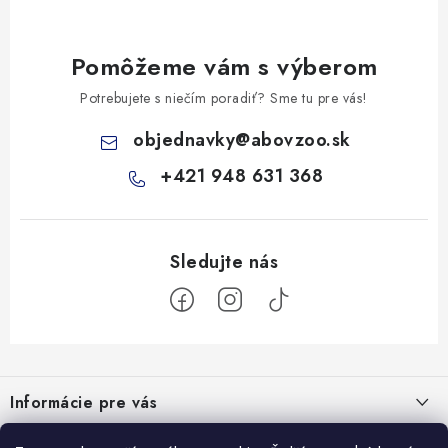
Pomôžeme vám s výberom
Potrebujete s niečím poradiť? Sme tu pre vás!
objednavky
@
abovzoo.sk
+421 948 631 368
Z
á
Informácie pre vás
p
ä
Všeobecné obchodné podmienky