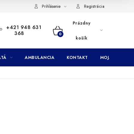
Doprava
Subory Cookies
Vernostný program AbovZoo
Prihlásenie
Registrácia
Prázdny
+421 948 631
368
NÁKUPNÝ
košík
KOŠÍK
ATÁ
AMBULANCIA
KONTAKT
MOJA OBJEDNÁ