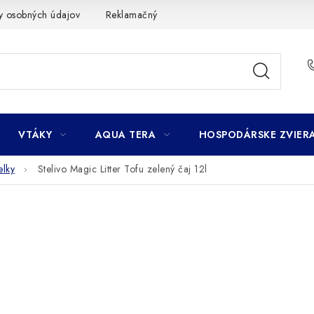
y osobných údajov
Reklamačný poriadok
Ako nakupovať
VTÁKY
AQUA TERA
HOSPODÁRSKE ZVIER
elky
Stelivo Magic Litter Tofu zelený čaj 12l