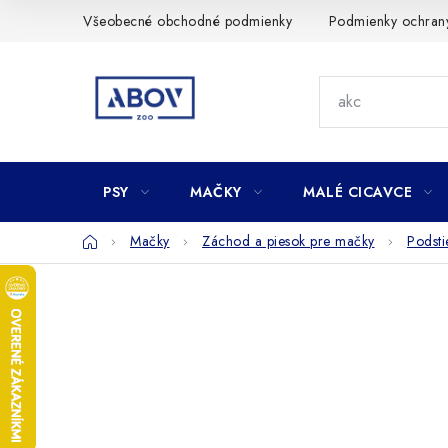
Prejsť
Všeobecné obchodné podmienky
Podmienky ochran
na
obsah
PSY
MAČKY
MALÉ CICAVCE
Domov
Mačky
Záchod a piesok pre mačky
Podsti