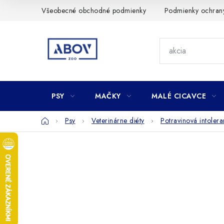
Prejsť
Všeobecné obchodné podmienky
Podmienky ochran
na
obsah
PSY
MAČKY
MALÉ CICAVCE
Domov
Psy
Veterinárne diéty
Potravinová intolera