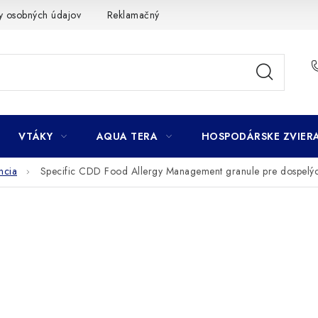
y osobných údajov
Reklamačný poriadok
Ako nakupovať
VTÁKY
AQUA TERA
HOSPODÁRSKE ZVIER
ncia
Specific CDD Food Allergy Management granule pre dospelýc