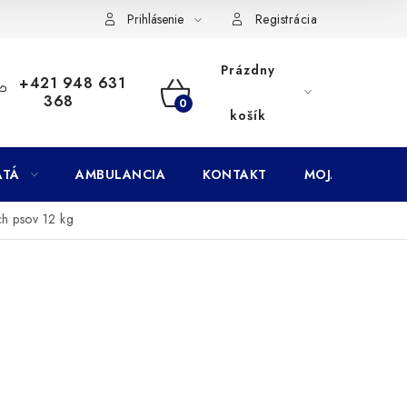
Doprava
Subory Cookies
Vernostný program AbovZoo
Prihlásenie
Registrácia
Prázdny
+421 948 631
368
NÁKUPNÝ
košík
KOŠÍK
ATÁ
AMBULANCIA
KONTAKT
MOJA OBJEDNÁ
h psov 12 kg