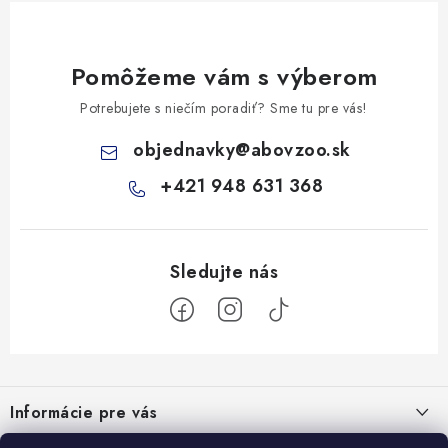
Pomôžeme vám s výberom
Potrebujete s niečím poradiť? Sme tu pre vás!
objednavky
@
abovzoo.sk
+421 948 631 368
Z
á
Informácie pre vás
p