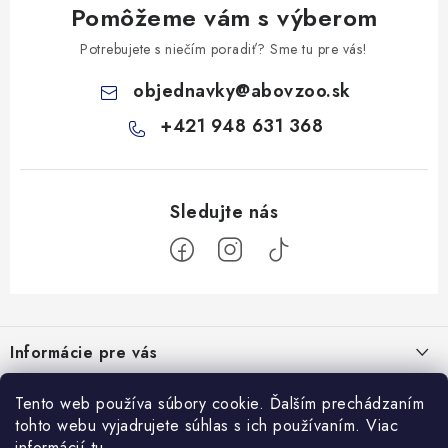
Pomôžeme vám s výberom
Potrebujete s niečím poradiť? Sme tu pre vás!
objednavky
@
abovzoo.sk
+421 948 631 368
Z
á
Informácie pre vás
p
ä
Všeobecné obchodné podmienky
Tento web používa súbory cookie. Ďalším prechádzaním
Prijímame online platby
t
tohto webu vyjadrujete súhlas s ich používaním. Viac
Podmienky ochrany osobných údajov
i
informácií
tu
.