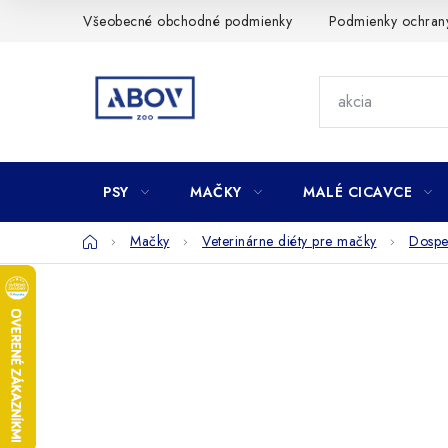
Prejsť
Všeobecné obchodné podmienky
Podmienky ochran
na
obsah
PSY
MAČKY
MALÉ CICAVCE
Domov
Mačky
Veterinárne diéty pre mačky
Dospe