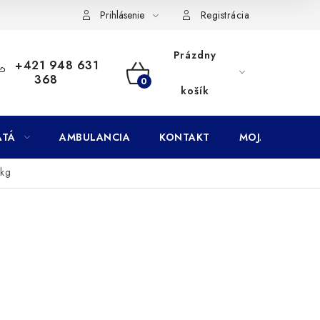
Doprava
Subory Cookies
Vernostný program AbovZoo
Prihlásenie
Registrácia
Prázdny
+421 948 631
368
NÁKUPNÝ
košík
KOŠÍK
ATÁ
AMBULANCIA
KONTAKT
MOJA OBJEDNÁ
 kg