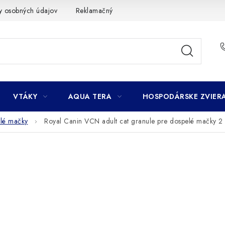
y osobných údajov
Reklamačný poriadok
Ako nakupovať
VTÁKY
AQUA TERA
HOSPODÁRSKE ZVIER
lé mačky
Royal Canin VCN adult cat granule pre dospelé mačky 2