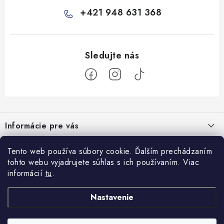
+421 948 631 368
Z
á
Informácie pre vás
p
ä
Všeobecné obchodné podmienky
Prijímame online platby
Tento web používa súbory cookie. Ďalším prechádzaním
t
tohto webu vyjadrujete súhlas s ich používaním. Viac
Podmienky ochrany osobných údajov
i
informácií
tu
.
Blog
e
Reklamačný poriadok
Veterinárne diéty: sprievodca výberom správneho terapeutického
Nastavenie
Facebook
Ako nakupovať
krmiva
8.10.2025
Doprava