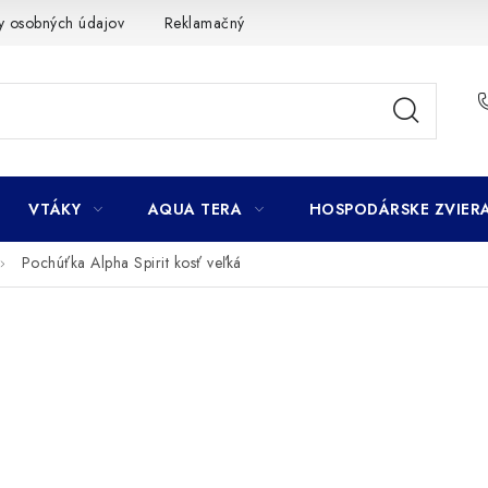
y osobných údajov
Reklamačný poriadok
Ako nakupovať
VTÁKY
AQUA TERA
HOSPODÁRSKE ZVIER
Pochúťka Alpha Spirit kosť veľká