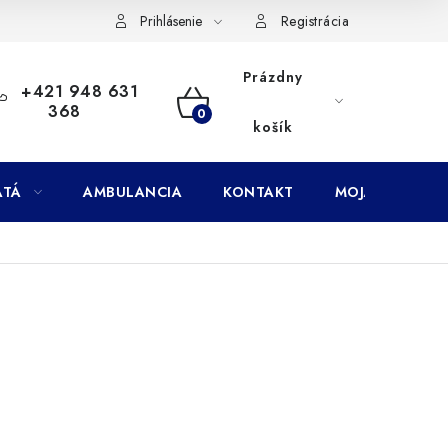
Doprava
Subory Cookies
Vernostný program AbovZoo
Prihlásenie
Registrácia
Prázdny
+421 948 631
368
NÁKUPNÝ
košík
KOŠÍK
ATÁ
AMBULANCIA
KONTAKT
MOJA OBJEDNÁ