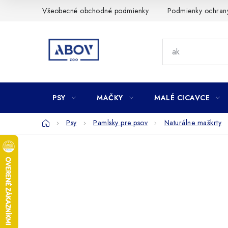
Prejsť
Všeobecné obchodné podmienky
Podmienky ochran
na
obsah
PSY
MAČKY
MALÉ CICAVCE
Domov
Psy
Pamlsky pre psov
Naturálne maškrty