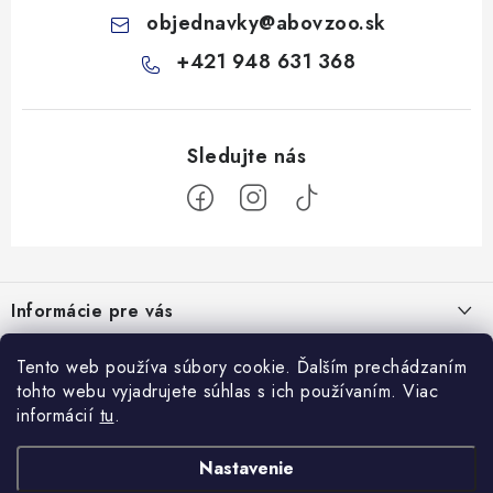
objednavky
@
abovzoo.sk
+421 948 631 368
Z
á
Informácie pre vás
p
ä
Všeobecné obchodné podmienky
Tento web používa súbory cookie. Ďalším prechádzaním
Prijímame online platby
t
tohto webu vyjadrujete súhlas s ich používaním. Viac
Podmienky ochrany osobných údajov
i
informácií
tu
.
Blog
e
Reklamačný poriadok
Veterinárne diéty: sprievodca výberom správneho terapeutického
Nastavenie
Facebook
Ako nakupovať