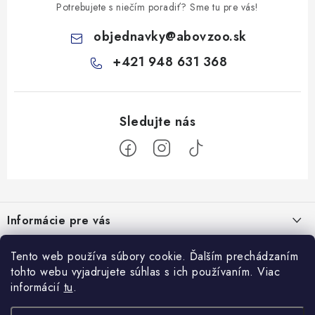
Potrebujete s niečím poradiť? Sme tu pre vás!
objednavky
@
abovzoo.sk
+421 948 631 368
Z
á
Informácie pre vás
p
ä
Všeobecné obchodné podmienky
Tento web používa súbory cookie. Ďalším prechádzaním
Prijímame online platby
t
tohto webu vyjadrujete súhlas s ich používaním. Viac
Podmienky ochrany osobných údajov
i
informácií
tu
.
Blog
e
Reklamačný poriadok