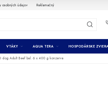
y osobných údajov
Reklamačný poriadok
Ako nakupovať
VTÁKY
AQUA TERA
HOSPODÁRSKE ZVIER
dog Adult Beef bal. 6 x 400 g konzerva