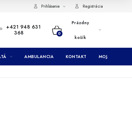
Doprava
Subory Cookies
Vernostný program AbovZoo
Prihlásenie
Registrácia
Prázdny
+421 948 631
368
NÁKUPNÝ
košík
KOŠÍK
ATÁ
AMBULANCIA
KONTAKT
MOJA OBJEDNÁ