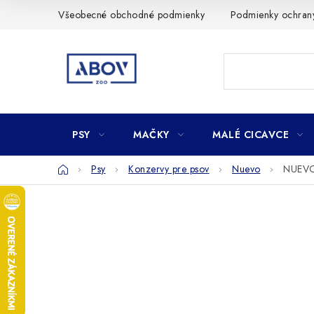
Prejsť
Všeobecné obchodné podmienky
Podmienky ochran
na
obsah
PSY
MAČKY
MALÉ CICAVCE
Domov
Psy
Konzervy pre psov
Nuevo
NUEVO 