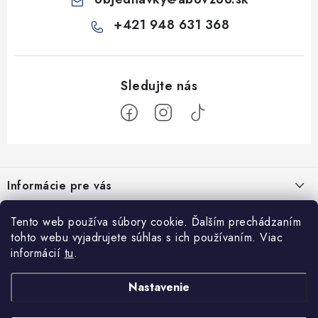
+421 948 631 368
Z
á
Informácie pre vás
p
ä
Všeobecné obchodné podmienky
Prijímame online platby
Tento web používa súbory cookie. Ďalším prechádzaním
t
tohto webu vyjadrujete súhlas s ich používaním. Viac
Podmienky ochrany osobných údajov
i
informácií
tu
.
Blog
e
Reklamačný poriadok
Veterinárne diéty: sprievodca výberom správneho terapeutického
Nastavenie
Facebook
Ako nakupovať
krmiva